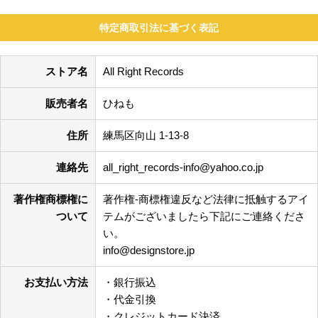
特定商取引法に基づく表記
ストア名
All Right Records
販売者名
ひねも
住所
練馬区向山 1-13-8
連絡先
all_right_records-info@yahoo.co.jp
著作権商標権に
著作権-商標権違反など法律に抵触するアイ
ついて
テムがございましたら下記にご連絡くださ
い。
info@designstore.jp
お支払い方法
・銀行振込
・代金引換
・クレジットカード決済